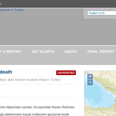
y
T A REPORT
GET ALERTS
ABOUT
FINAL REPORT
 death
UNVERIFIED
+
erkez), Iğdır, Eastern Anatolia Region, Turkey
−
giren Afganistan uyruklu 18 yaşındaki Nasee Rahmad,
ğı eteklerinden kaçak mültecileri geçirerek Aralık