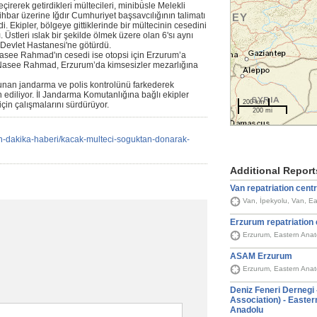
eçirerek getirdikleri mültecileri, minibüsle Melekli
 ihbar üzerine Iğdır Cumhuriyet başsavcılığının talimatı
i. Ekipler, bölgeye gittiklerinde bir mültecinin cesedini
stleri ıslak bir şekilde ölmek üzere olan 6'sı aynı
ır Devlet Hastanesi'ne götürdü.
asee Rahmad'ın cesedi ise otopsi için Erzurum’a
n Nasee Rahmad, Erzurum’da kimsesizler mezarlığına
lunan jandarma ve polis kontrolünü farkederek
in ediliyor. İl Jandarma Komutanlığına bağlı ekipler
200 km
çin çalışmalarını sürdürüyor.
200 mi
n-dakika-haberi/kacak-multeci-soguktan-donarak-
Additional Report
Van repatriation cent
Van, İpekyolu, Van, E
Erzurum repatriation 
Erzurum, Eastern Anat
ASAM Erzurum
Erzurum, Eastern Anat
Deniz Feneri Dernegi 
Association) - Easter
Anadolu