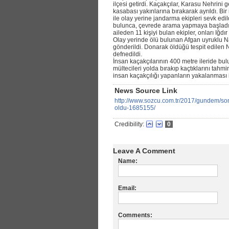
ilçesi getirdi. Kaçakçılar, Karasu Nehrini g
kasabası yakınlarına bırakarak ayrıldı. Bir
ile olay yerine jandarma ekipleri sevk edild
bulunca, çevrede arama yapmaya başladı. Ü
aileden 11 kişiyi bulan ekipler, onları Iğd
Olay yerinde ölü bulunan Afgan uyruklu N
gönderildi. Donarak öldüğü tespit edile
defnedildi.
İnsan kaçakçılarının 400 metre ileride bu
mültecileri yolda bırakıp kaçtıklarını tahm
insan kaçakçılığı yapanların yakalanması i
News Source Link
http://www.sozcu.com.tr/2017/gundem/so
oldu-1685155/
Credibility:
0
Leave A Comment
Name:
Email:
Comments: