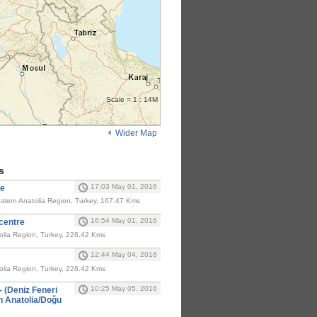
Scale = 1 : 14M
Wider Map
s
17:03 May 01, 2016
re
astern Anatolia Region, Turkey, 167.47 Kms
16:54 May 01, 2016
centre
olia Region, Turkey, 226.42 Kms
12:44 May 04, 2016
olia Region, Turkey, 226.42 Kms
10:25 May 05, 2016
- (Deniz Feneri
n Anatolia/Doğu