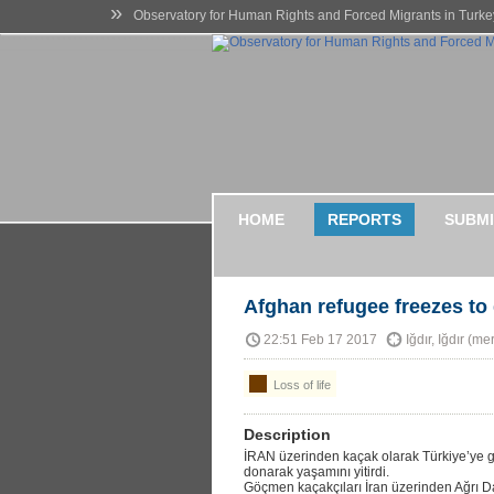
»
Observatory for Human Rights and Forced Migrants in Turke
HOME
REPORTS
SUBMI
Afghan refugee freezes to
22:51 Feb 17 2017
Iğdır, Iğdır (m
Loss of life
Description
İRAN üzerinden kaçak olarak Türkiye’ye 
donarak yaşamını yitirdi.
Göçmen kaçakçıları İran üzerinden Ağrı Da